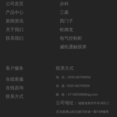
公司首页
步科
产品中心
三菱
新闻资讯
西门子
关于我们
欧姆龙
联系我们
电气控制柜
威纶通触摸屏
客户服务
联系方式
电 话：0595-86799956
在线客服
传 真: 0595-86799956
在线咨询
邮 箱：371485088@qq.com
联系方式
公司地址：
福建省泉州市丰泽区江
滨北路潘山段北侧万科城一期10#楼商