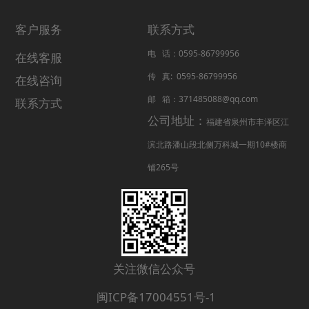
客户服务
联系方式
电 话：0595-86799956
在线客服
传 真: 0595-86799956
在线咨询
邮 箱：371485088@qq.com
联系方式
公司地址：
福建省泉州市丰泽区江
滨北路潘山段北侧万科城一期10#楼商
铺265号
关注微信公众号
闽ICP备17004551号-1